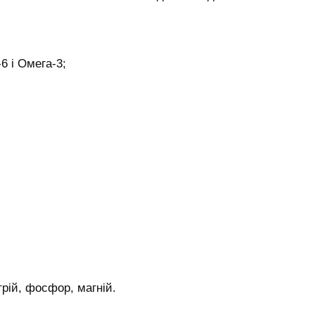
6 і Омега-3;
трій, фосфор, магній.