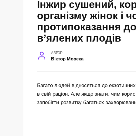
Інжир сушений, кор
організму жінок і ч
протипоказання до
в’ялених плодів
АВТОР
Віктор Морека
Багато людей відносяться до екзотичних 
в свій раціон. Але якщо знати, чим кори
запобігти розвитку багатьох захворювань