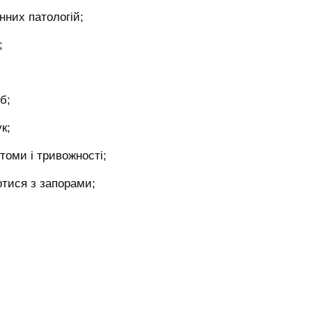
нних патологій;
;
б;
к;
томи і тривожності;
тися з запорами;