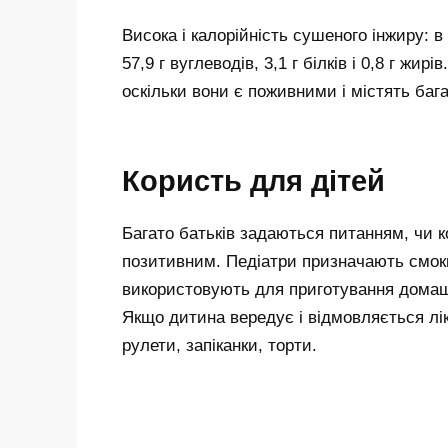
Висока і калорійність сушеного інжиру: в
57,9 г вуглеводів, 3,1 г білків і 0,8 г жи
оскільки вони є поживними і містять бага
Користь для дітей
Багато батьків задаються питанням, чи к
позитивним. Педіатри призначають смокв
використовують для приготування домашніх
Якщо дитина вередує і відмовляється лік
рулети, запіканки, торти.