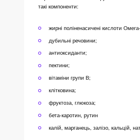
такі компоненти:
жирні поліненасичені кислоти Омега-
дубильні речовини;
антиоксиданти;
пектини;
вітаміни групи B;
клітковина;
фруктоза, глюкоза;
бета-каротин, рутин
калій, марганець, залізо, кальцій, на