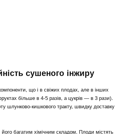
ійність сушеного інжиру
компоненти, що і в свіжих плодах, але в інших
уктах більше в 4-5 разів, а цукрів — в 3 рази).
оту шлунково-кишкового тракту, швидку доставку
 його багатим хімічним складом. Плоди містять