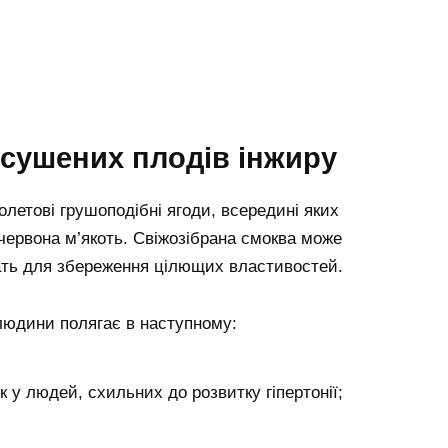
 сушених плодів інжиру
летові грушоподібні ягоди, всередині яких
червона м’якоть. Свіжозібрана смоква може
ушать для збереження цілющих властивостей.
людини полягає в наступному:
 у людей, схильних до розвитку гіпертонії;