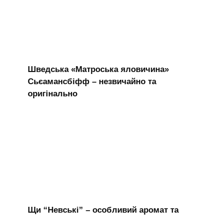
Шведська «Матроська яловичина»
Сьєамансбіфф – незвичайно та
оригінально
Щи “Невські” – особливий аромат та