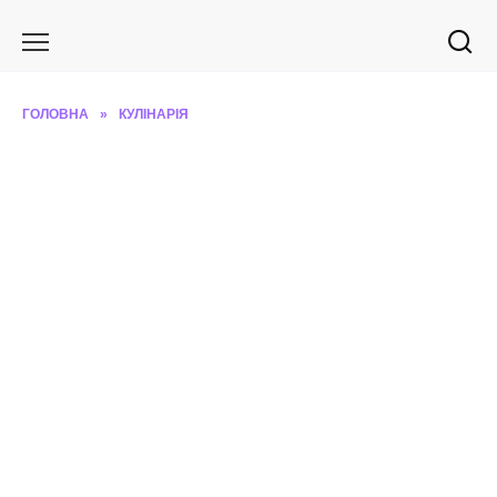
Перейти
до
вмісту
ГОЛОВНА
»
КУЛІНАРІЯ