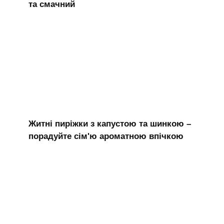
та смачний
Житні пиріжки з капустою та шинкою –
порадуйте сім'ю ароматною впічкою