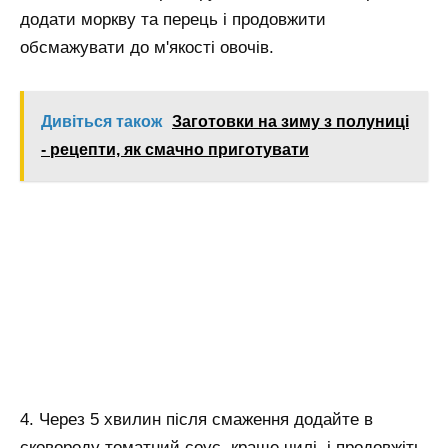
додати моркву та перець і продовжити
обсмажувати до м'якості овочів.
Дивіться також
Заготовки на зиму з полуниці
- рецепти, як смачно приготувати
4. Через 5 хвилин після смаження додайте в
сковороду томатний соус, краще чилі, і продовжіть