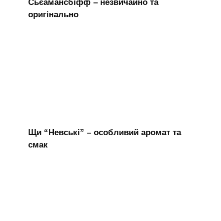
Сьєамансбіфф – незвичайно та
оригінально
Щи “Невські” – особливий аромат та
смак