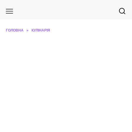
Перейти
до
вмісту
ГОЛОВНА
»
КУЛІНАРІЯ