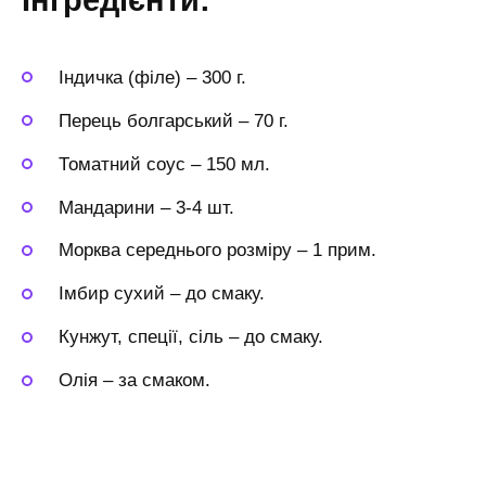
Інгредієнти:
Індичка (філе)
–
300 г.
Перець болгарський
–
70 г.
Томатний соус
–
150 мл.
Мандарини
–
3-4 шт.
Морква середнього розміру
–
1 прим.
Імбир сухий
–
до смаку.
Кунжут, спеції, сіль
–
до смаку.
Олія
–
за смаком.