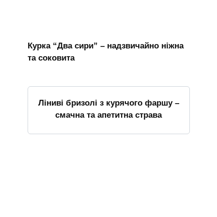
Курка “Два сири” – надзвичайно ніжна
та соковита
Ліниві бризолі з курячого фаршу –
смачна та апетитна страва