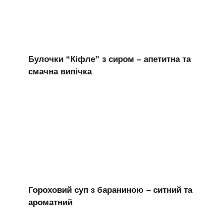
Булочки “Кіфле” з сиром – апетитна та
смачна випічка
Гороховий суп з бараниною – ситний та
ароматний