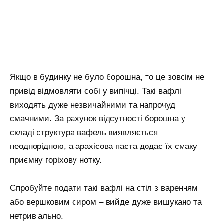
Якщо в будинку не було борошна, то це зовсім не
привід відмовляти собі у випічці. Такі вафлі
виходять дуже незвичайними та напрочуд
смачними. За рахунок відсутності борошна у
складі структура вафель виявляється
неоднорідною, а арахісова паста додає їх смаку
приємну горіхову нотку.
Спробуйте подати такі вафлі на стіл з варенням
або вершковим сиром – вийде дуже вишукано та
нетривіально.