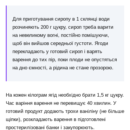
Для приготування сиропу в 1 склянці води
розчиняють 200 г цукру, сироп треба варити
на невеликому вогні, постійно помішуючи,
щоб він вийшов середньої густоти. Ягоди
перекладають у готовий сироп і варять
варення до тих пір, поки плоди не опустяться
на дно ємності, а рідина не стане прозорою.
На кожен кілограм ягід необхідно брати 1,5 кг цукру.
Час варіння варення не перевищує 40 хвилин. У
готовий продукт додають трохи ваніліну (не більше
щіпки), розкладають варення в підготовлені
простерилізовані банки і закупорюють.