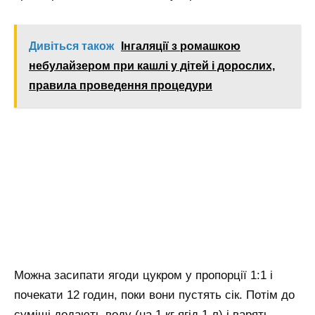
Дивіться також
Інгаляції з ромашкою
небулайзером при кашлі у дітей і дорослих,
правила проведення процедури
Можна засипати ягоди цукром у пропорції 1:1 і
почекати 12 годин, поки вони пустять сік. Потім до
суміші додають воду (на 1 кг ягід 1 л) і варять