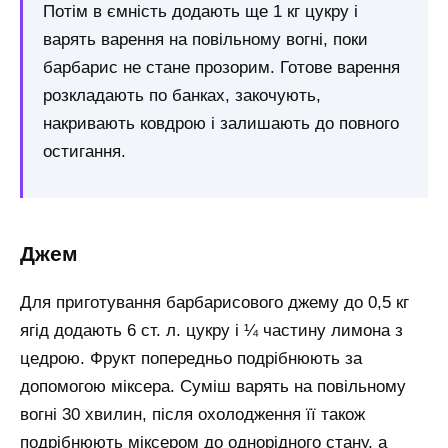
Потім в ємність додають ще 1 кг цукру і
варять варення на повільному вогні, поки
барбарис не стане прозорим. Готове варення
розкладають по банках, закочують,
накривають ковдрою і залишають до повного
остигання.
Джем
Для приготування барбарисового джему до 0,5 кг
ягід додають 6 ст. л. цукру і ¼ частину лимона з
цедрою. Фрукт попередньо подрібнюють за
допомогою міксера. Суміш варять на повільному
вогні 30 хвилин, після охолодження її також
подрібнюють міксером до однорідного стану, а