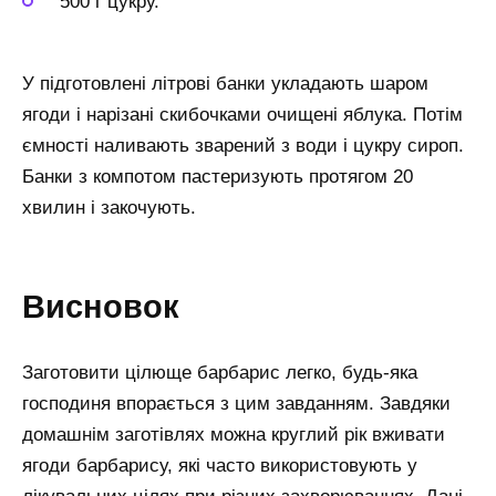
500 г цукру.
У підготовлені літрові банки укладають шаром
ягоди і нарізані скибочками очищені яблука. Потім
ємності наливають зварений з води і цукру сироп.
Банки з компотом пастеризують протягом 20
хвилин і закочують.
Висновок
Заготовити цілюще барбарис легко, будь-яка
господиня впорається з цим завданням. Завдяки
домашнім заготівлях можна круглий рік вживати
ягоди барбарису, які часто використовують у