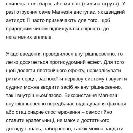
свинець, солі барію або миш’як (сильна отрута). У
разі отруєння саме Магнезія виступає, як швидкий
антидот. Її часто призначають для того, щоб
природним чином підвищувати опірність до
негативних впливів.
Якщо введення проводилося внутрішньовенно, то
легко досягається протисудомний ефект. Для того
щоб досягти гіпотонічного ефекту, нормалізувати
ритми серця, заспокоїти нервову систему і звузити
судини можна вводити засіб як внутрішньовенно,
так і внутрішньом’язово. Використання Магнезії
внутрішньовенно передбачає відвідування фахівця
або стаціонарне спостереження – самостійно
ставити крапельниці, не маючи достатнього
досвіду і знань, заборонено, так як можна завдати