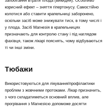
запобігання втрати плода (викидня). Особливо
корисний ефект – зняття гіпертонусу. Самостійно
колотися або ставити крапельниці заборонено,
оскільки засіб може знижувати тиск, в тому числі і
у плода. Засіб Магнезія в крапельницях
призначають для контролю стану і під наглядом
фахівця, також лікарі пояснять, чому відбуваються
ті чи інші зміни.
Тюбажи
Використовуються для лікування/профілактики
проблем з жовчними протоками. Лікар призначить,
з чого складатиметься основний вплив, але
прогрівання з Магнезією допоможе досягти