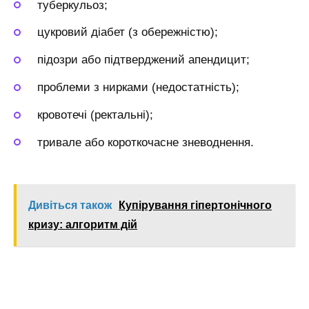
туберкульоз;
цукровий діабет (з обережністю);
підозри або підтверджений апендицит;
проблеми з нирками (недостатність);
кровотечі (ректальні);
тривале або короткочасне зневоднення.
Дивіться також
Купірування гіпертонічного
кризу: алгоритм дій