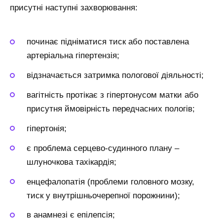
присутні наступні захворювання:
починає підніматися тиск або поставлена
артеріальна гіпертензія;
відзначається затримка пологової діяльності;
вагітність протікає з гіпертонусом матки або
присутня ймовірність передчасних пологів;
гіпертонія;
є проблема серцево-судинного плану –
шлуночкова тахікардія;
енцефалопатія (проблеми головного мозку,
тиск у внутрішньочерепної порожнини);
в анамнезі є епілепсія;