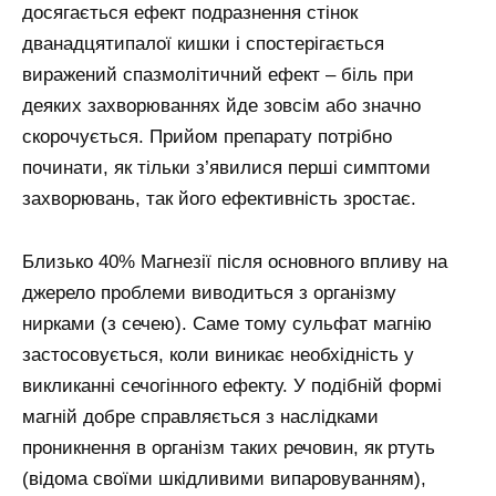
досягається ефект подразнення стінок
дванадцятипалої кишки і спостерігається
виражений спазмолітичний ефект – біль при
деяких захворюваннях йде зовсім або значно
скорочується. Прийом препарату потрібно
починати, як тільки з’явилися перші симптоми
захворювань, так його ефективність зростає.
Близько 40% Магнезії після основного впливу на
джерело проблеми виводиться з організму
нирками (з сечею). Саме тому сульфат магнію
застосовується, коли виникає необхідність у
викликанні сечогінного ефекту. У подібній формі
магній добре справляється з наслідками
проникнення в організм таких речовин, як ртуть
(відома своїми шкідливими випаровуванням),