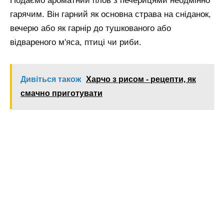
Подаємо ароматний плов з печерицями неодмінно
гарячим. Він гарний як основна страва на сніданок,
вечерю або як гарнір до тушкованого або
відвареного м'яса, птиці чи риби.
Дивіться також
Харчо з рисом - рецепти, як
смачно приготувати