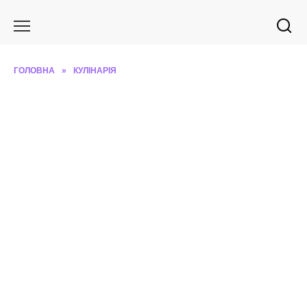
Перейти
до
вмісту
ГОЛОВНА
»
КУЛІНАРІЯ