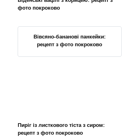
Віденські вафлі з корицею: рецепт з
фото покроково
Вівсяно-бананові панкейки:
рецепт з фото покроково
Пиріг із листкового тіста з сиром:
рецепт з фото покроково