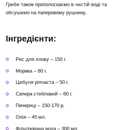
Гриби також прополоскаємо в чистій воді та
обсушимо на паперовому рушнику.
Інгредієнти:
Рис для плову
–
150 г.
Морква
–
60 г.
Цибуля ріпчаста
–
50 г.
Селера стебловий
–
60 г.
Печериці
–
150-170 р.
Олія
–
45 мл.
Фільтрована вода
–
300 мл.