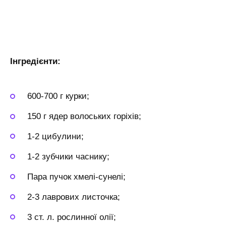
Інгредієнти:
600-700 г курки;
150 г ядер волоських горіхів;
1-2 цибулини;
1-2 зубчики часнику;
Пара пучок хмелі-сунелі;
2-3 лаврових листочка;
3 ст. л. рослинної олії;