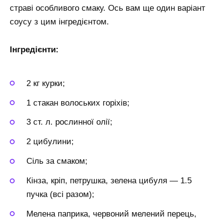
страві особливого смаку. Ось вам ще один варіант
соусу з цим інгредієнтом.
Інгредієнти:
2 кг курки;
1 стакан волоських горіхів;
3 ст. л. рослинної олії;
2 цибулини;
Сіль за смаком;
Кінза, кріп, петрушка, зелена цибуля — 1.5
пучка (всі разом);
Мелена паприка, червоний мелений перець,