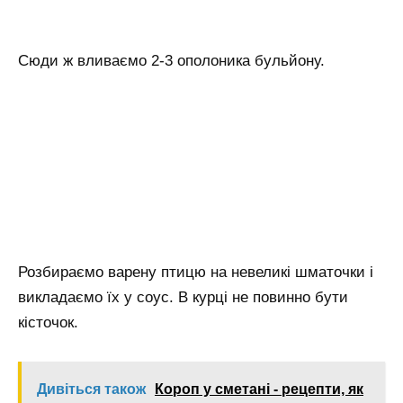
Сюди ж вливаємо 2-3 ополоника бульйону.
Розбираємо варену птицю на невеликі шматочки і
викладаємо їх у соус. В курці не повинно бути
кісточок.
Дивіться також
Короп у сметані - рецепти, як