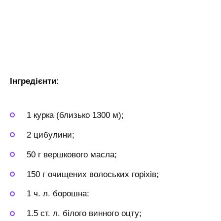
Інгредієнти:
1 курка (близько 1300 м);
2 цибулини;
50 г вершкового масла;
150 г очищених волоських горіхів;
1 ч. л. борошна;
1.5 ст. л. білого винного оцту;