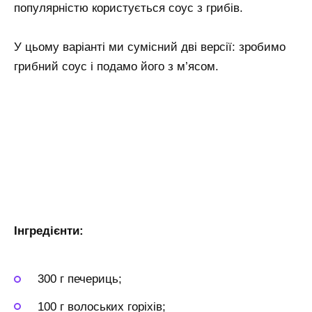
популярністю користується соус з грибів.
У цьому варіанті ми сумісний дві версії: зробимо
грибний соус і подамо його з м’ясом.
Інгредієнти:
300 г печериць;
100 г волоських горіхів;