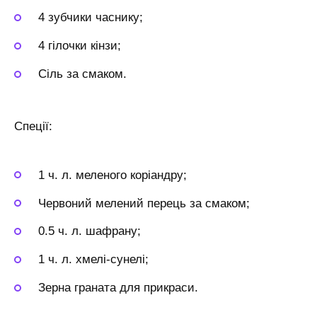
4 зубчики часнику;
4 гілочки кінзи;
Сіль за смаком.
Спеції:
1 ч. л. меленого коріандру;
Червоний мелений перець за смаком;
0.5 ч. л. шафрану;
1 ч. л. хмелі-сунелі;
Зерна граната для прикраси.