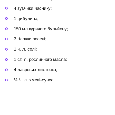
4 зубчики часнику;
1 цибулина;
150 мл курячого бульйону;
3 гілочки зелені;
1 ч. л. солі;
1 ст. л. рослинного масла;
4 лаврових листочка;
⅓ Ч. л. хмелі-сунелі.