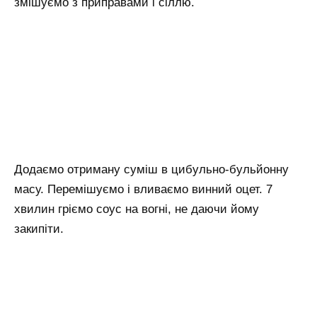
змішуємо з приправами і сіллю.
Додаємо отриману суміш в цибульно-бульйонну
масу. Перемішуємо і вливаємо винний оцет. 7
хвилин гріємо соус на вогні, не даючи йому
закипіти.