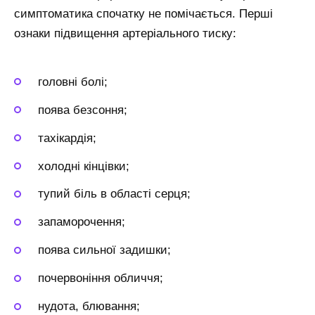
симптоматика спочатку не помічається. Перші
ознаки підвищення артеріального тиску:
головні болі;
поява безсоння;
тахікардія;
холодні кінцівки;
тупий біль в області серця;
запаморочення;
поява сильної задишки;
почервоніння обличчя;
нудота, блювання;