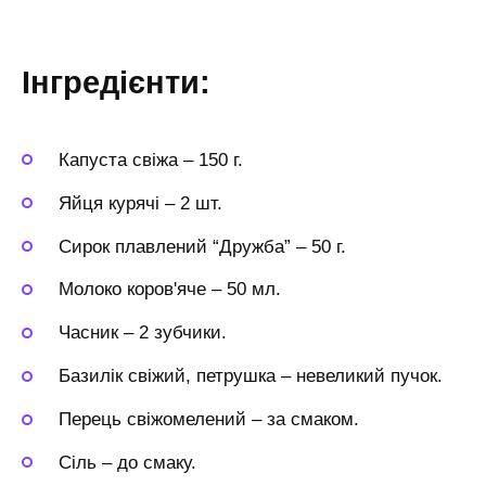
Інгредієнти:
Капуста свіжа
–
150 г.
Яйця курячі
–
2 шт.
Сирок плавлений “Дружба”
–
50 г.
Молоко коров'яче
–
50 мл.
Часник
–
2 зубчики.
Базилік свіжий, петрушка
–
невеликий пучок.
Перець свіжомелений
–
за смаком.
Сіль
–
до смаку.