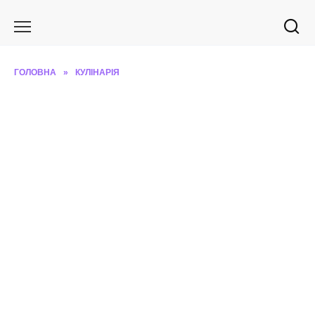
Перейти
до
вмісту
ГОЛОВНА
»
КУЛІНАРІЯ