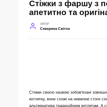
Стіжки з фаршу з п
апетитно та оригі
АВТОР
Северина Світла
Стіжки своєю назвою зобов'язані зовніш
котлетку, вони схожі на невеликі стоги сі
альтернатива традиційним котлетам. А с