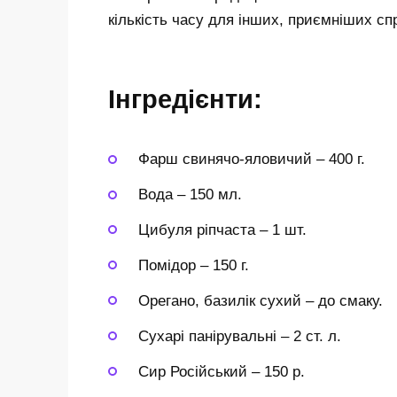
кількість часу для інших, приємніших сп
Інгредієнти:
Фарш свинячо-яловичий
–
400 г.
Вода
–
150 мл.
Цибуля ріпчаста
–
1 шт.
Помідор
–
150 г.
Орегано, базилік сухий
–
до смаку.
Сухарі панірувальні
–
2 ст. л.
Сир Російський
–
150 р.