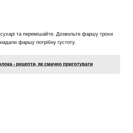
 сухарі та перемішайте. Дозвольте фаршу трохи
 надали фаршу потрібну густоту.
лока - рецепти, як смачно приготувати