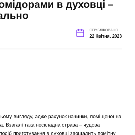
омідорами в духовці –
нально
ОПУБЛІКОВАНО
22 Квітня, 2023
ньому вигляду, адже рахунок начинки, поміщеної на
на. Взагалі така нескладна страва – чудова
посіб приготування в духовці заощадить помітну