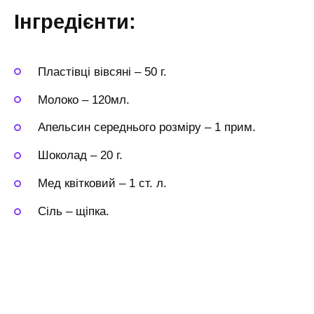
Інгредієнти:
Пластівці вівсяні
–
50 г.
Молоко
–
120мл.
Апельсин середнього розміру
–
1 прим.
Шоколад
–
20 г.
Мед квітковий
–
1 ст. л.
Сіль
–
щіпка.