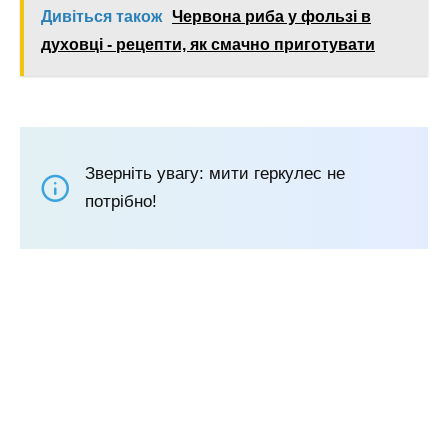
Дивіться також
Червона риба у фользі в
духовці - рецепти, як смачно приготувати
Зверніть увагу: мити геркулес не
потрібно!